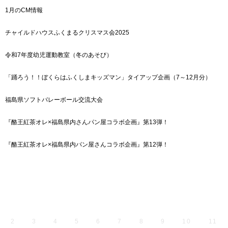
1月のCM情報
チャイルドハウスふくまるクリスマス会2025
令和7年度幼児運動教室（冬のあそび）
「踊ろう！！ぼくらはふくしまキッズマン」タイアップ企画（7～12月分）
福島県ソフトバレーボール交流大会
『酪王紅茶オレ×福島県内さんパン屋コラボ企画』第13弾！
『酪王紅茶オレ×福島県内パン屋さんコラボ企画』第12弾！
2
3
4
5
6
7
8
9
10
11