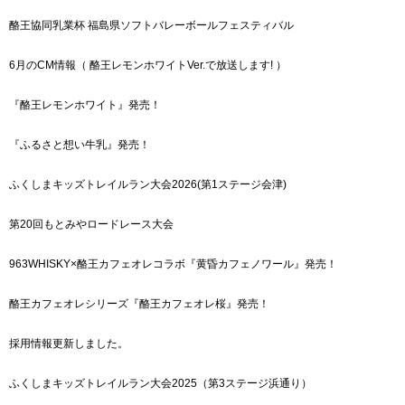
酪王協同乳業杯 福島県ソフトバレーボールフェスティバル
6月のCM情報（ 酪王レモンホワイトVer.で放送します! ）
『酪王レモンホワイト』発売！
『ふるさと想い牛乳』発売！
ふくしまキッズトレイルラン大会2026(第1ステージ会津)
第20回もとみやロードレース大会
963WHISKY×酪王カフェオレコラボ『黄昏カフェノワール』発売！
酪王カフェオレシリーズ『酪王カフェオレ桜』発売！
採用情報更新しました。
ふくしまキッズトレイルラン大会2025（第3ステージ浜通り）